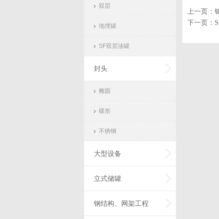
双层
上一页：
下一页：
地埋罐
SF双层油罐
封头
椭圆
碟形
不锈钢
大型设备
立式储罐
钢结构、网架工程