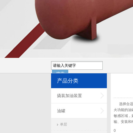
产品分类
撬装加油装置
选择合适
火功能的油
油罐
敏感区域，
输、安装和
单层
0